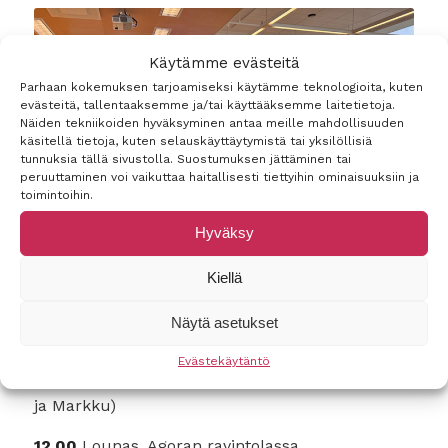
Käytämme evästeitä
Parhaan kokemuksen tarjoamiseksi käytämme teknologioita, kuten
evästeitä, tallentaaksemme ja/tai käyttääksemme laitetietoja.
Näiden tekniikoiden hyväksyminen antaa meille mahdollisuuden
käsitellä tietoja, kuten selauskäyttäytymistä tai yksilöllisiä
tunnuksia tällä sivustolla. Suostumuksen jättäminen tai
peruuttaminen voi vaikuttaa haitallisesti tiettyihin ominaisuuksiin ja
toimintoihin.
Hyväksy
Kiellä
Näytä asetukset
Ohjelma:
Evästekäytäntö
11.30
Aloitus, Erasmus+ Teacher Academy (Anna
ja Markku)
12.00
Lounas, Agoran ravintolassa