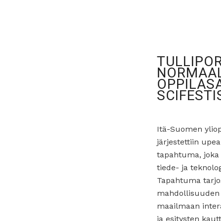
TULLIPO
NORMAAL
OPPILAS
SCIFESTI
Itä-Suomen ylio
järjestettiin upe
tapahtuma, joka
tiede- ja teknolo
Tapahtuma tarjosi
mahdollisuuden 
maailmaan intera
ja esitysten kaut