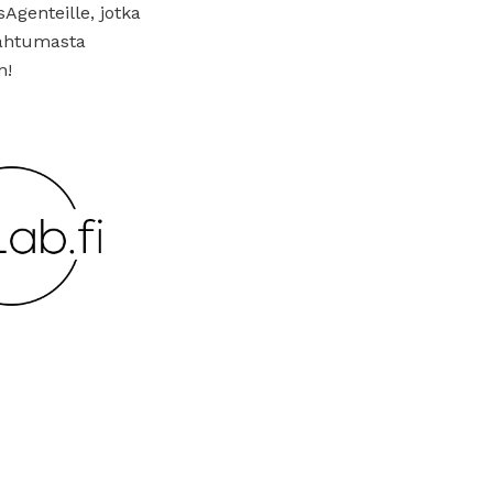
sAgenteille, jotka
pahtumasta
n!