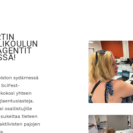
RTIN
IKOULUN
AGENTIT
SSÄ!
piston sydämessä
a SciFest-
 kokosi yhteen
giaentusiasteja.
 osallistujille
sukeltaa tieteen
ktiivisten pajojen
ta.