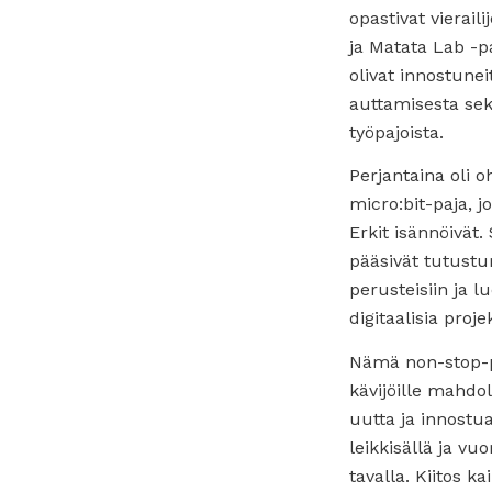
opastivat vieraili
ja Matata Lab -pa
olivat innostunei
auttamisesta se
työpajoista.
Perjantaina oli 
micro:bit-paja, j
Erkit isännöivät. 
pääsivät tutust
perusteisiin ja 
digitaalisia proje
Nämä non-stop-pa
kävijöille mahdo
uutta ja innostu
leikkisällä ja vuo
tavalla. Kiitos kai