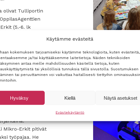
olivat Tulliportin
OppilasAgenttien
rkit (5.-6. lk
-Erkit-pajat (1.-2.
Käytämme evästeitä
taina Tulliportin 6.
lasAgentit veivät
rhaan kokemuksen tarjoamiseksi käytämme teknologioita, kuten evästeitä,
lentaaksemme ja/tai käyttääksemme laitetietoja. Näiden tekniikoiden
go-Sumo-pajan
äksyminen antaa meille mahdollisuuden käsitellä tietoja, kuten
ä pienet ja nokkelat
auskäyttäytymistä tai yksilöllisiä tunnuksia tällä sivustolla. Suostumuksen
täminen tai peruuttaminen voi vaikuttaa haitallisesti tiettyihin ominaisuuksiin
at mittaa toisistaan
mintoihin.
iaa vaativassa
Hyväksy
Kiellä
Näytä asetukset
aalikoulun 1.–
rho vieraili SciFest-
Evästekäytäntö
rjantaina.
i Mikro-Erkit pitivät
ksi työpajaa. He