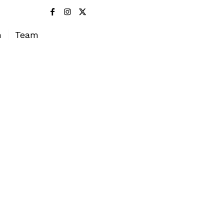
h
Team