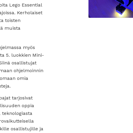
joita Lego Essential
joissa. Kerholaiset
ta toisten
kä muista
ohjelmassa myös
ota 5. luokkien Mini-
Siinä osallistujat
umaan ohjelmoinnin
luomaan omia
kteja.
jat tarjosivat
llisuuden oppia
a teknologiasta
rovaikutteisella
kille osallistujille ja