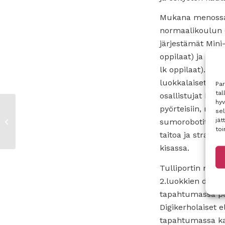
Mukana menossa 
normaalikoulun 
järjestämät Mini-E
oppilaat) ja Mikro
lk oppilaat). Tors
luokkalaiset Oppi
Pa
tal
osallistujat Le
hyv
pyörteisiin, miss
sel
FCLabin hankepäivät
jät
sumorobotit ottiv
Tampereella
toi
taitoa ja strateg
kisassa.
Tulliportin norm
2.luokkien digike
tapahtumassa pe
Digikerholaiset el
tapahtumassa ka