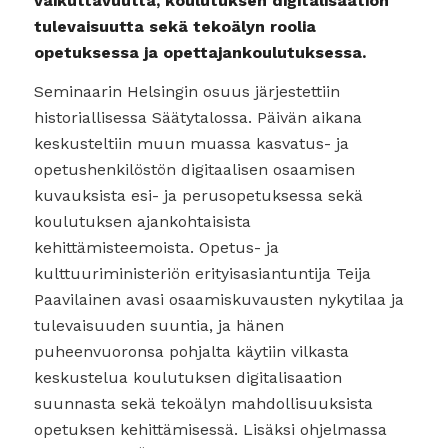
vaikuttavuutta, koulutuksen digitalisaation
tulevaisuutta sekä tekoälyn roolia
opetuksessa ja opettajankoulutuksessa.
Seminaarin Helsingin osuus järjestettiin
historiallisessa Säätytalossa. Päivän aikana
keskusteltiin muun muassa kasvatus- ja
opetushenkilöstön digitaalisen osaamisen
kuvauksista esi- ja perusopetuksessa sekä
koulutuksen ajankohtaisista
kehittämisteemoista. Opetus- ja
kulttuuriministeriön erityisasiantuntija Teija
Paavilainen avasi osaamiskuvausten nykytilaa ja
tulevaisuuden suuntia, ja hänen
puheenvuoronsa pohjalta käytiin vilkasta
keskustelua koulutuksen digitalisaation
suunnasta sekä tekoälyn mahdollisuuksista
opetuksen kehittämisessä. Lisäksi ohjelmassa