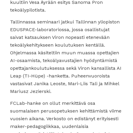
kuultiin Vesa Äyrään esitys Sanoma Pron
tekoälypilotista.
Tallinnassa seminaari jatkui Tallinnan yliopiston
EDUSPACE-laboratoriossa, jossa osallistujat
saivat katsauksen Viron nopeasti etenevään
tekoälykehitykseen koulutuksen kentällä.
Ohjelmassa käsiteltiin muun muassa opettajien
AI-osaamista, tekoälyavustajien hyödyntämistä
opettajankoulutuksessa sekä Viron kansallista AI
Leap (TI-Hüpe) -hanketta. Puheenvuoroista
vastasivat Janika Leoste, Mari-Liis Tali ja Mihkel
Mariusz Jezierski.
FCLab-hanke on ollut merkittävä osa
suomalaisen perusopetuksen kehittämistä viime
vuosien aikana. Verkosto on edistänyt erityisesti
maker-pedagogiikkaa, uudenlaisia