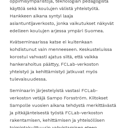
oppimisympäristöjä, teknologian pedagogista
käyttöä sekä koulujen välistä yhteistyötä.
Hankkeen aikana syntyi laaja
asiantuntijaverkosto, jonka vaikutukset näkyvät
edelleen koulujen arjessa ympäri Suomea.
Kvätseminaarissa katse ei kuitenkaan
kohdistunut vain menneeseen. Keskusteluissa
korostui vahvasti ajatus siitä, että vaikka
hankerahoitus päättyy, FCLab-verkoston
yhteistyö ja kehittämistyö jatkuvat myös
tulevaisuudessa.
Seminaarin järjestelyistä vastasi FCLab-
verkoston vetäjä Sampo Forsström. Kiitokset
Sampolle vuosien aikana tehdystä merkittävästä
ja pitkäjänteisestä työstä FCLab-verkoston
rakentamisen, kehittämisen ja yhteisöllisen
toimintakulttuurin vahvistamisen eteen.