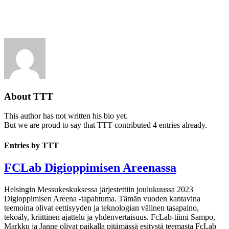
About
TTT
This author has not written his bio yet.
But we are proud to say that
TTT
contributed 4 entries already.
Entries by TTT
FCLab Digioppimisen Areenassa
Helsingin Messukeskuksessa järjestettiin joulukuussa 2023
Digioppimisen Areena -tapahtuma. Tämän vuoden kantavina
teemoina olivat eettisyyden ja teknologian välinen tasapaino,
tekoäly, kriittinen ajattelu ja yhdenvertaisuus. FcLab-tiimi Sampo,
Markku ja Janne olivat paikalla pitämässä esitystä teemasta FcLab