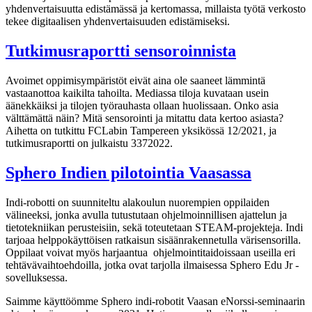
yhdenvertaisuutta edistämässä ja kertomassa, millaista työtä verkosto
tekee digitaalisen yhdenvertaisuuden edistämiseksi.
Tutkimusraportti sensoroinnista
Avoimet oppimisympäristöt eivät aina ole saaneet lämmintä
vastaanottoa kaikilta tahoilta. Mediassa tiloja kuvataan usein
äänekkäiksi ja tilojen työrauhasta ollaan huolissaan. Onko asia
välttämättä näin? Mitä sensorointi ja mitattu data kertoo asiasta?
Aihetta on tutkittu FCLabin Tampereen yksikössä 12/2021, ja
tutkimusraportti on julkaistu 3372022.
Sphero Indien pilotointia Vaasassa
Indi-robotti on suunniteltu alakoulun nuorempien oppilaiden
välineeksi, jonka avulla tutustutaan ohjelmoinnillisen ajattelun ja
tietotekniikan perusteisiin, sekä toteutetaan STEAM-projekteja. Indi
tarjoaa helppokäyttöisen ratkaisun sisäänrakennetulla värisensorilla.
Oppilaat voivat myös harjaantua ohjelmointitaidoissaan useilla eri
tehtävävaihtoehdoilla, jotka ovat tarjolla ilmaisessa Sphero Edu Jr -
sovelluksessa.
Saimme käyttöömme Sphero indi-robotit Vaasan eNorssi-seminaarin