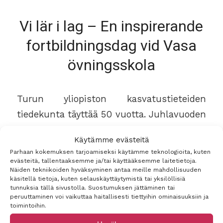
Vi lär i lag – En inspirerande
fortbildningsdag vid Vasa
övningsskola
Turun yliopiston kasvatustieteiden
tiedekunta täyttää 50 vuotta. Juhlavuoden
syksyn suurin tapahtuma oli EDutu-
Käytämme evästeitä
foorumi, joka on vuosittainen tapahtuma
Parhaan kokemuksen tarjoamiseksi käytämme teknologioita, kuten
niin oman tiedekuntamme väelle, muulle
evästeitä, tallentaaksemme ja/tai käyttääksemme laitetietoja.
Näiden tekniikoiden hyväksyminen antaa meille mahdollisuuden
tiedeyhteisölle kuin kaikille kasvatuksen
käsitellä tietoja, kuten selauskäyttäytymistä tai yksilöllisiä
tunnuksia tällä sivustolla. Suostumuksen jättäminen tai
ja koulutuksen parissa työskenteleville.
peruuttaminen voi vaikuttaa haitallisesti tiettyihin ominaisuuksiin ja
toimintoihin.
Yksi EDutu-foorumin tapahtumista olivat