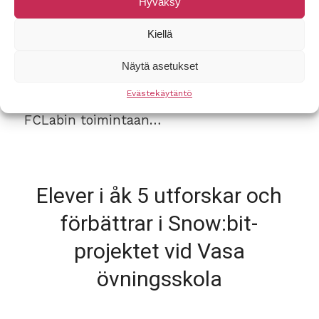
Hyväksy
EduDevelop-messut, joilla esiteltiin Turun
yliopiston kasvatus- ja opetusalan
Kiellä
ajankohtaista toimintaa. FCLabin
Näytä asetukset
esittelypisteellä yleisö pääsi tutustumaan
Evästekäytäntö
Suomen FCLab.fi-verkostoon ja Turun
FCLabin toimintaan…
Elever i åk 5 utforskar och
förbättrar i Snow:bit-
projektet vid Vasa
övningsskola