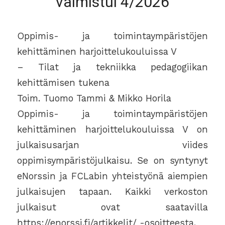
valmistui 4/2026
Oppimis- ja toimintaympäristöjen
kehittäminen harjoittelukouluissa V
– Tilat ja tekniikka pedagogiikan
kehittämisen tukena
Toim. Tuomo Tammi & Mikko Horila
Oppimis- ja toimintaympäristöjen
kehittäminen harjoittelukouluissa V on
julkaisusarjan viides
oppimisympäristöjulkaisu. Se on syntynyt
eNorssin ja FCLabin yhteistyönä aiempien
julkaisujen tapaan. Kaikki verkoston
julkaisut ovat saatavilla
https://enorssi.fi/artikkelit/ -osoitteesta.