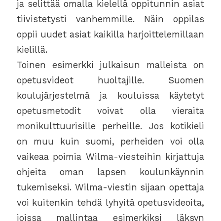
ja selittää omalla kielellä oppitunnin asiat
tiivistetysti vanhemmille. Näin oppilas
oppii uudet asiat kaikilla harjoittelemillaan
kielillä.
Toinen esimerkki julkaisun malleista on
opetusvideot huoltajille. Suomen
koulujärjestelmä ja kouluissa käytetyt
opetusmetodit voivat olla vieraita
monikulttuurisille perheille. Jos kotikieli
on muu kuin suomi, perheiden voi olla
vaikeaa poimia Wilma-viesteihin kirjattuja
ohjeita oman lapsen koulunkäynnin
tukemiseksi. Wilma-viestin sijaan opettaja
voi kuitenkin tehdä lyhyitä opetusvideoita,
joissa mallintaa esimerkiksi läksyn